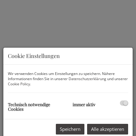
Cookie Einstellungen
Wir verwenden Cookies um Einstellungen zu speichern. Nähere
Informationen finden Sie in unserer
Datenschutzerklärung
und unserer
Cookie Policy
.
Beschreibung
Technisch notwendige
immer aktiv
Projektbeschreibung L76 – Modernes Wohnen mit höchstem
Cookies
Anspruch
L76 – eine perfekte Symbiose aus moderner
Architektur, hochwertiger Ziegelbauweise und
Speichern
Alle akzeptieren
individuellem Wohnkomfort.